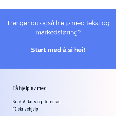
Trenger du også hjelp med tekst og
markedsføring?
Start med å si hei!
Få hjelp av meg
Book AI-kurs og -foredrag
Få skrivehjelp