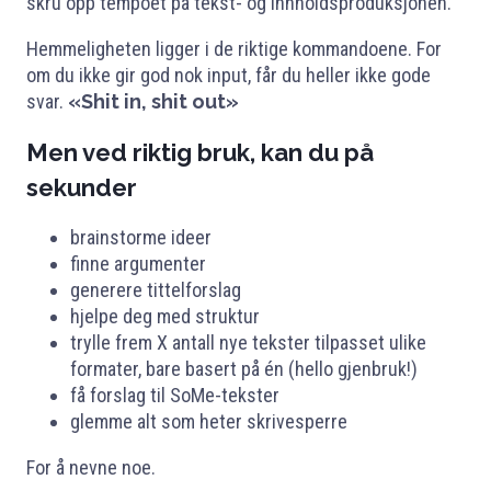
skru opp tempoet på tekst- og innholdsproduksjonen.
Hemmeligheten ligger i de riktige kommandoene. For
om du ikke gir god nok input, får du heller ikke gode
svar.
«Shit in, shit out»
Men ved riktig bruk, kan du på
sekunder
brainstorme ideer
finne argumenter
generere tittelforslag
hjelpe deg med struktur
trylle frem X antall nye tekster tilpasset ulike
formater, bare basert på én (hello gjenbruk!)
få forslag til SoMe-tekster
glemme alt som heter skrivesperre
For å nevne noe.