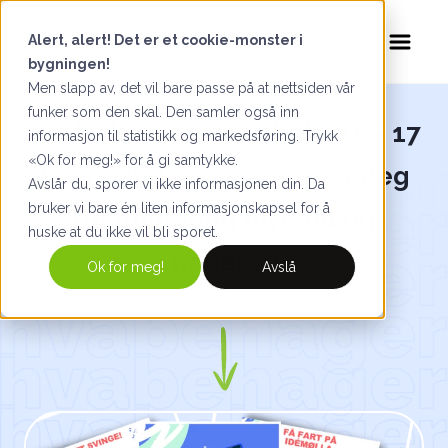
Alert, alert! Det er et cookie-monster i
bygningen!
Men slapp av, det vil bare passe på at nettsiden vår
funker som den skal. Den samler også inn
Gratis kræsjkurs i ChatGPT – 17
informasjon til statistikk og markedsføring. Trykk
«Ok for meg!» for å gi samtykke.
kommandoer som sparer deg
Avslår du, sporer vi ikke informasjonen din. Da
bruker vi bare én liten informasjonskapsel for å
for uhorvelig mye tid og
huske at du ikke vil bli sporet.
hodebry
Ok for meg!
Avslå