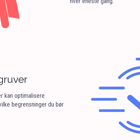
hver eneste gang.
lgruver
 kan optimalisere
ilke begrensninger du bør