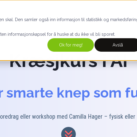
Hjelp å få
n skal. Den samler også inn informasjon til statistikk og markedsførin
iten informasjonskapsel for å huske at du ikke vil bli sporet.
Ok for meg!
Avslå
Kræsjkurs i AI
r smarte knep som f
oredrag eller workshop med Camilla Hager – fysisk eller d