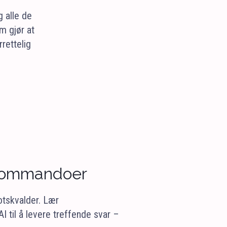
g alle de
m gjør at
rettelig
 kommandoer
tskvalder. Lær
 til å levere treffende svar –