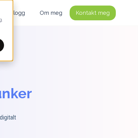
Blogg
Om meg
Kontakt meg
g.
unker
igitalt