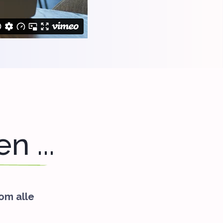
n ...
som alle