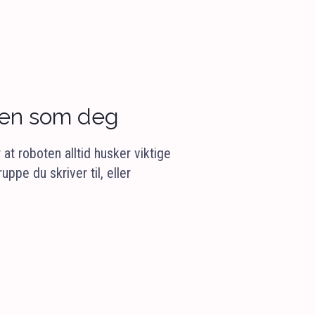
ollen som deg
t roboten alltid husker viktige
ppe du skriver til, eller
.