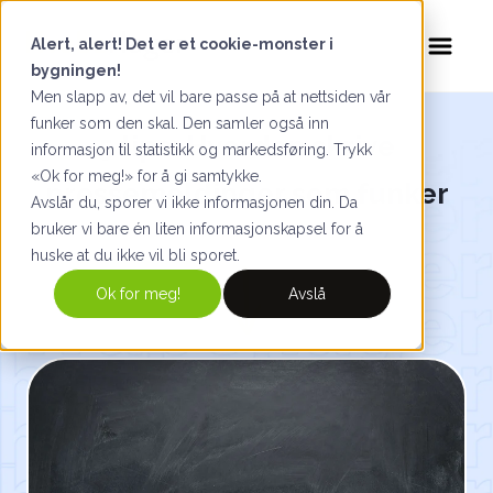
Alert, alert! Det er et cookie-monster i
bygningen!
Men slapp av, det vil bare passe på at nettsiden vår
funker som den skal. Den samler også inn
5 tips: Hvordan skrive
informasjon til statistikk og markedsføring. Trykk
«Ok for meg!» for å gi samtykke.
pressemeldinger som funker
Avslår du, sporer vi ikke informasjonen din. Da
bruker vi bare én liten informasjonskapsel for å
huske at du ikke vil bli sporet.
Ok for meg!
Avslå