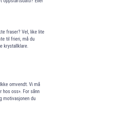
et oppstartsdato? Eller
 fraser? Vel, like lite
e til frieri, må du
krystallklare.
. Ikke omvendt. Vi må
r hos oss». For sånn
g motivasjonen du