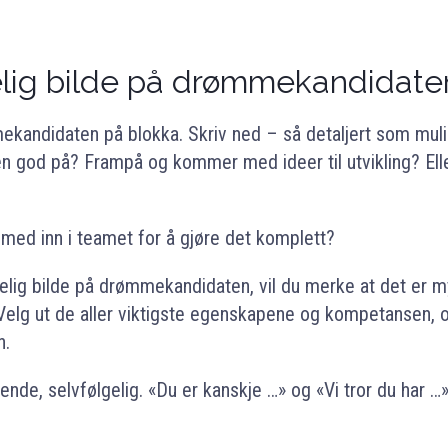
elig bilde på drømmekandidate
mekandidaten på blokka. Skriv ned – så detaljert som mu
n god på? Frampå og kommer med ideer til utvikling? Elle
med inn i teamet for å gjøre det komplett?
delig bilde på drømmekandidaten, vil du merke at det er m
Velg ut de aller viktigste egenskapene og kompetansen, o
n.
nde, selvfølgelig. «Du er kanskje …» og «Vi tror du har …»