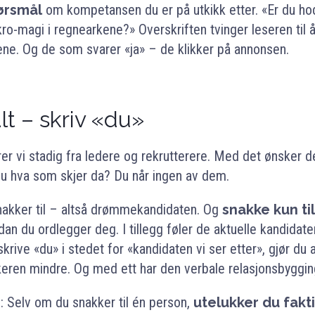
pørsmål
om kompetansen du er på utkikk etter. «Er du hod
ro-magi i regnearkene?» Overskriften tvinger leseren til
ene. Og de som svarer «ja» – de klikker på annonsen.
lt – skriv «du»
ører vi stadig fra ledere og rekrutterere. Med det ønsker d
 du hva som skjer da? Du når ingen av dem.
akker til – altså drømmekandidaten. Og
snakke kun ti
an du ordlegger deg. I tillegg føler de aktuelle kandidat
skrive «du» i stedet for «kandidaten vi ser etter», gjør 
eren mindre. Og med ett har den verbale relasjonsbygging
ig: Selv om du snakker til én person,
utelukker du fakti