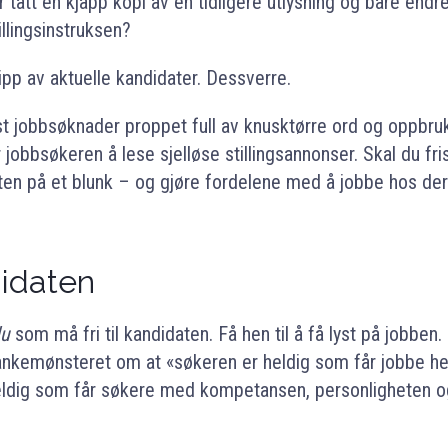
 tatt en kjapp kopi av en tidligere utlysning og bare endr
tillingsinstruksen?
lipp av aktuelle kandidater. Dessverre.
st jobbsøknader proppet full av knusktørre ord og oppbrukte
 jobbsøkeren å lese sjelløse stillingsannonser. Skal du frist
 på et blunk – og gjøre fordelene med å jobbe hos dere 
ndidaten
u
som må fri til kandidaten. Få hen til å få lyst på jobben
tankemønsteret om at «søkeren er heldig som får jobbe he
ldig som får søkere med kompetansen, personligheten o