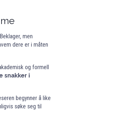
time
. Beklager, men
 hvem dere er i måten
 akademisk og formell
e snakker i
eseren begynner å like
nligvis søke seg til