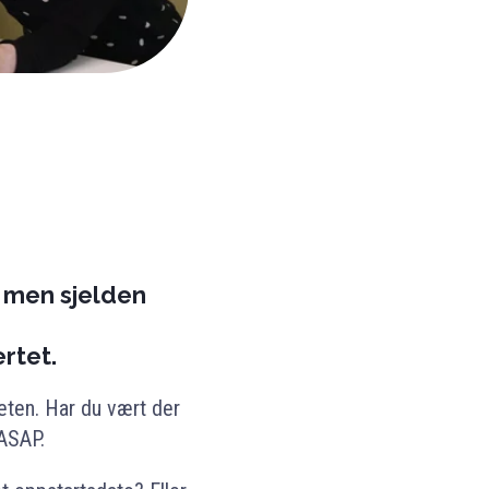
– men sjelden
rtet.
heten. Har du vært der
 ASAP.