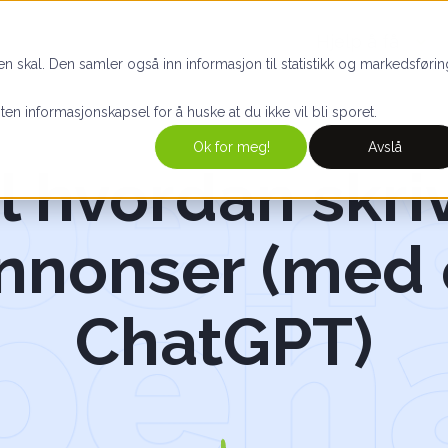
Hjelp å få
n skal. Den samler også inn informasjon til statistikk og markedsførin
iten informasjonskapsel for å huske at du ikke vil bli sporet.
Ok for meg!
Avslå
til hvordan skr
annonser (med 
ChatGPT)