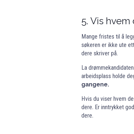
5.
Vis hvem 
Mange fristes til å le
søkeren er ikke ute et
dere skriver på.
La drømmekandidaten b
arbeidsplass holde deg
gangene.
Hvis du viser hvem der
dere. Er inntrykket godt
dere.