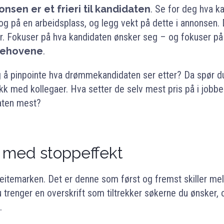
onsen er et frieri til kandidaten
. Se for deg hva k
ng og på en arbeidsplass, og legg vekt på dette i annonsen. 
r. Fokuser på hva kandidaten ønsker seg – og fokuser p
behovene
.
 å pinpointe hva drømmekandidaten ser etter? Da spør du 
nakk med kollegaer. Hva setter de selv mest pris på i jobbe
aten mest?
t med stoppeffekt
meitemarken. Det er denne som først og fremst skiller me
u trenger en overskrift som tiltrekker søkerne du ønsker, 
.