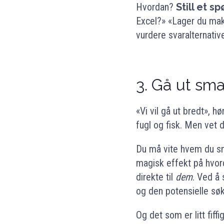
Hvordan?
Still et s
Excel?» «Lager du mak
vurdere svaralternativ
3.
Gå ut sma
«Vi vil gå ut bredt», h
fugl og fisk. Men vet
Du må vite hvem du sn
magisk effekt på hvord
direkte til
dem
. Ved å 
og den potensielle søk
Og det som er litt fiff