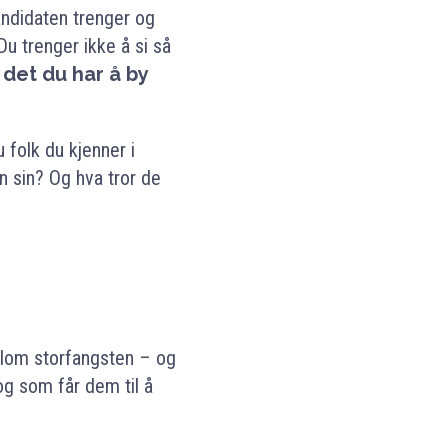
andidaten trenger og
Du trenger ikke å si så
å
det du har å by
folk du kjenner i
n sin? Og hva tror de
llom storfangsten – og
og som får dem til å