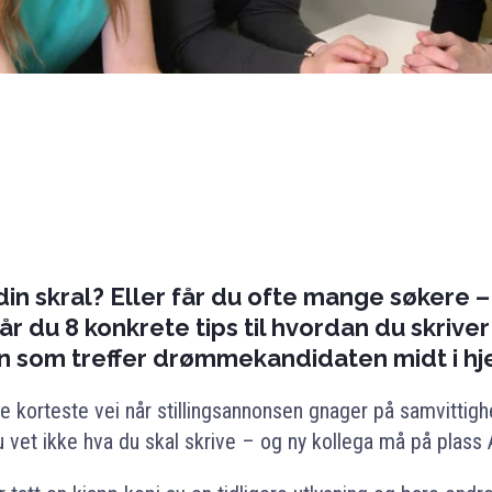
in skral? Eller får du ofte mange søkere 
år du 8 konkrete tips til hvordan du skriver
n som treffer drømmekandidaten midt i hje
lge korteste vei når stillingsannonsen gnager på samvittig
u vet ikke hva du skal skrive – og ny kollega må på plass