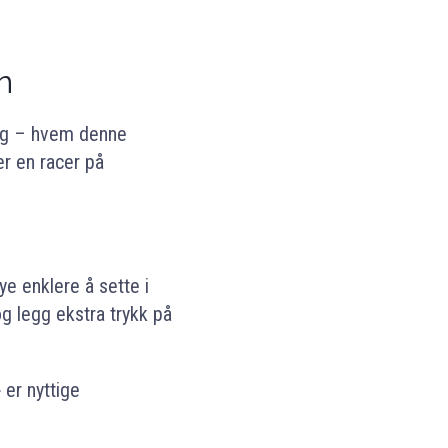
n
lig – hvem denne
r en racer på
ye enklere å sette i
g legg ekstra trykk på
 er nyttige