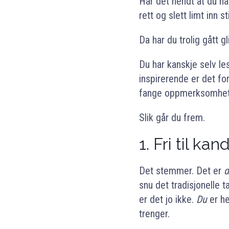
Har det hendt at du har
rett og slett limt inn s
Da har du trolig gått g
Du har kanskje selv le
inspirerende er det for
fange oppmerksomheten
Slik går du frem.
1. Fri til ka
Det stemmer. Det er
d
snu det tradisjonelle 
er det jo ikke.
Du
er he
trenger.