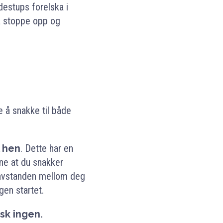
estups forelska i
 å stoppe opp og
e å snakke til både
l hen
. Dette har en
ene at du snakker
du avstanden mellom deg
en startet.
sk ingen.