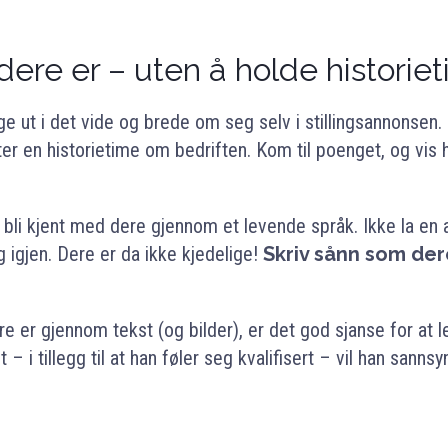
dere er – uten å holde historie
gge ut i det vide og brede om seg selv i stillingsannonsen
ter en historietime om bedriften. Kom til poenget, og vis
li kjent med dere gjennom et levende språk. Ikke la en
 igjen. Dere er da ikke kjedelige!
Skriv sånn som der
e er gjennom tekst (og bilder), er det god sjanse for at l
 – i tillegg til at han føler seg kvalifisert – vil han sannsy