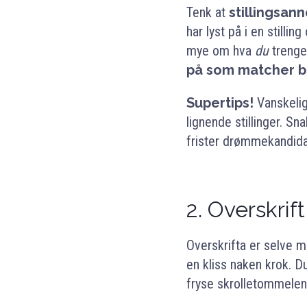
Tenk at
stillingsann
har lyst på i en stilli
mye om hva
du
trenge
på som matcher 
Supertips!
Vanskelig
lignende stillinger. S
frister drømmekandid
2.
Overskrif
Overskrifta er selve 
en kliss naken krok. D
fryse skrolletommelen