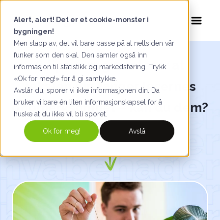
Alert, alert! Det er et cookie-monster i
bygningen!
Men slapp av, det vil bare passe på at nettsiden vår
funker som den skal. Den samler også inn
6 tips som garanterer at
informasjon til statistikk og markedsføring. Trykk
«Ok for meg!» for å gi samtykke.
teksten din fanger lesernes
Avslår du, sporer vi ikke informasjonen din. Da
bruker vi bare én liten informasjonskapsel for å
oppmerksomhet – kan du dem?
huske at du ikke vil bli sporet.
Ok for meg!
Avslå