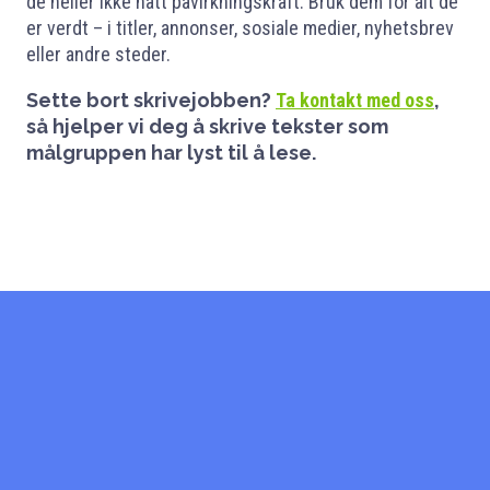
de heller ikke hatt påvirkningskraft. Bruk dem for alt de
er verdt – i titler, annonser, sosiale medier, nyhetsbrev
eller andre steder.
Sette bort skrivejobben?
Ta kontakt med oss
,
så hjelper vi deg å skrive tekster som
målgruppen har lyst til å lese.
Start med å si hei!