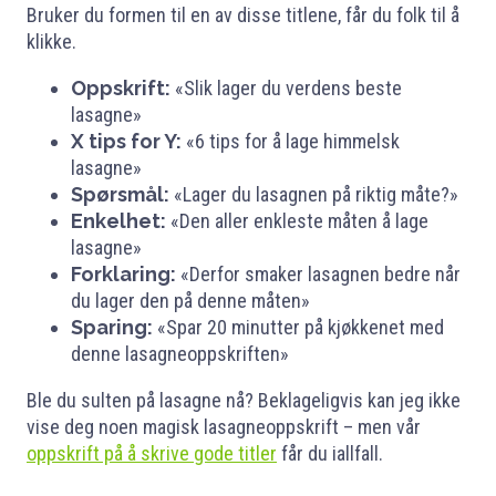
Bruker du formen til en av disse titlene, får du folk til å
klikke.
Oppskrift:
«Slik lager du verdens beste
lasagne»
X tips for Y:
«6 tips for å lage himmelsk
lasagne»
Spørsmål:
«Lager du lasagnen på riktig måte?»
Enkelhet:
«Den aller enkleste måten å lage
lasagne»
Forklaring:
«Derfor smaker lasagnen bedre når
du lager den på denne måten»
Sparing:
«Spar 20 minutter på kjøkkenet med
denne lasagneoppskriften»
Ble du sulten på lasagne nå? Beklageligvis kan jeg ikke
vise deg noen magisk lasagneoppskrift – men vår
oppskrift på å skrive gode titler
får du iallfall.