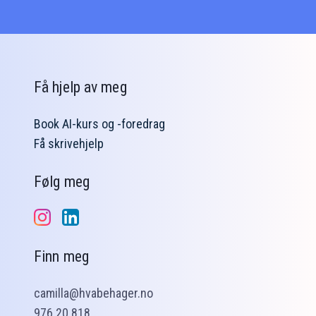
Få hjelp av meg
Book AI-kurs og -foredrag
Få skrivehjelp
Følg meg
Finn meg
camilla@hvabehager.no
976 20 818