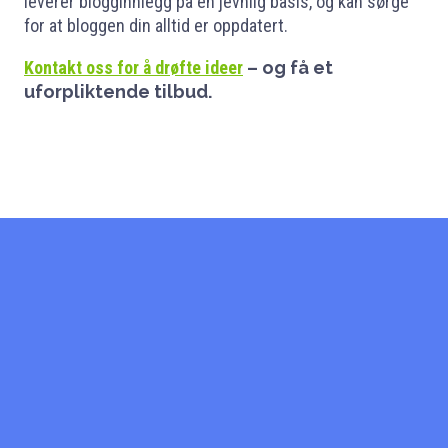
leverer blogginnlegg på en jevnlig basis, og kan sørge
for at bloggen din alltid er oppdatert.
Kontakt oss for å drøfte ideer
– og få et
uforpliktende tilbud.
Start med å si hei!