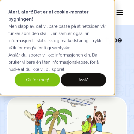
Alert, alert! Det er et cookie-monster i
bygningen!
Men slapp av, det vil bare passe på at nettsiden vår
funker som den skal. Den samler også inn
Blogger du riktig for din type
informasjon til statistikk og markedsføring. Trykk
«Ok for meg!» for å gi samtykke.
merkevare?
Avslår du, sporer vi ikke informasjonen din. Da
bruker vi bare én liten informasjonskapsel for å
huske at du ikke vil bli sporet.
Ok for meg!
Avslå