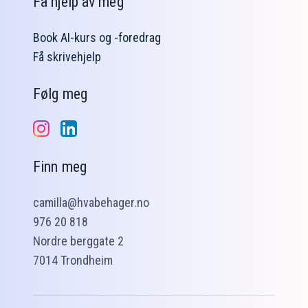
Få hjelp av meg
Book AI-kurs og -foredrag
Få skrivehjelp
Følg meg
Finn meg
camilla@hvabehager.no
976 20 818
Nordre berggate 2
7014 Trondheim