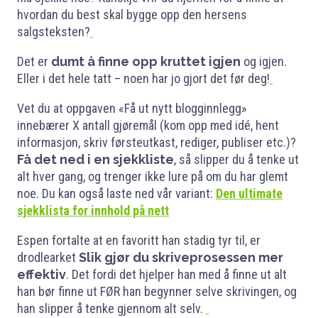
hvordan du best skal bygge opp den hersens
salgsteksten?
Det er
dumt å finne opp kruttet igjen
og igjen.
Eller i det hele tatt – noen har jo gjort det før deg!
Vet du at oppgaven «Få ut nytt blogginnlegg»
innebærer X antall gjøremål (kom opp med idé, hent
informasjon, skriv førsteutkast, rediger, publiser etc.)?
Få det ned i en sjekkliste
, så slipper du å tenke ut
alt hver gang, og trenger ikke lure på om du har glemt
noe. Du kan også laste ned vår variant:
Den ultimate
sjekklista for innhold på nett
Espen fortalte at en favoritt han stadig tyr til, er
drodlearket
Slik gjør du skriveprosessen mer
effektiv
. Det fordi det hjelper han med å finne ut alt
han bør finne ut FØR han begynner selve skrivingen, og
han slipper å tenke gjennom alt selv.