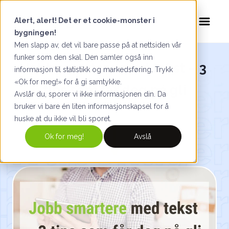
Alert, alert! Det er et cookie-monster i
bygningen!
Men slapp av, det vil bare passe på at nettsiden vår
funker som den skal. Den samler også inn
Jobb smartere med tekst – 3
informasjon til statistikk og markedsføring. Trykk
«Ok for meg!» for å gi samtykke.
tips som får deg på gli
Avslår du, sporer vi ikke informasjonen din. Da
bruker vi bare én liten informasjonskapsel for å
huske at du ikke vil bli sporet.
Ok for meg!
Avslå