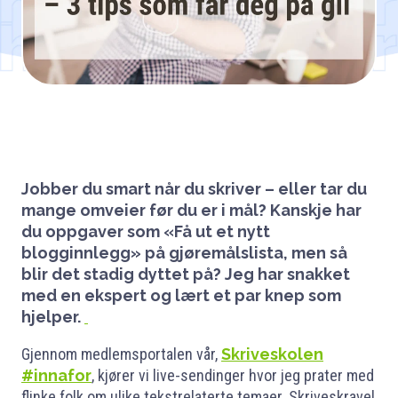
Jobber du smart når du skriver – eller tar du
mange omveier før du er i mål? Kanskje har
du oppgaver som «Få ut et nytt
blogginnlegg» på gjøremålslista, men så
blir det stadig dyttet på? Jeg har snakket
med en ekspert og lært et par knep som
hjelper.
Gjennom medlemsportalen vår,
Skriveskolen
#innafor
, kjører vi live-sendinger hvor jeg prater med
flinke folk om ulike tekstrelaterte temaer. Skriveskravel