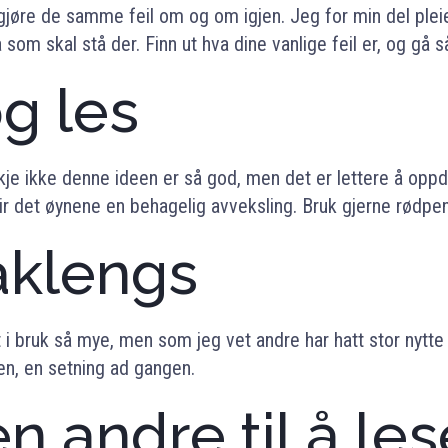
gjøre de samme feil om og om igjen. Jeg for min del plei
va som skal stå der. Finn ut hva dine vanlige feil er, og gå 
og les
skje ikke denne ideen er så god, men det er lettere å oppd
ir det øynene en behagelig avveksling. Bruk gjerne rødpe
aklengs
att i bruk så mye, men som jeg vet andre har hatt stor nytt
en, en setning ad gangen.
n andre til å le