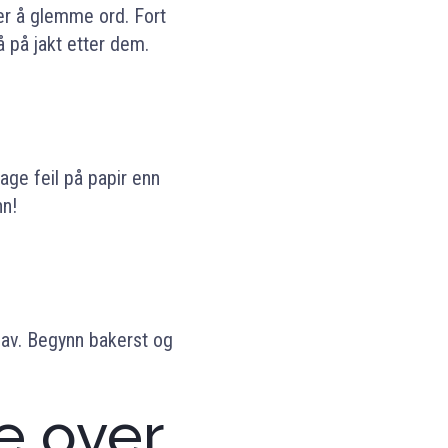
er å glemme ord. Fort
så på jakt etter dem.
age feil på papir enn
nn!
e av. Begynn bakerst og
se over