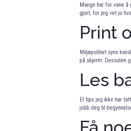
Mange har for vane å 
gjort, for jeg vet jo h
Print 
Miljøpolitiet syns kan
på skjerm. Dessuten g
Les b
Et tips jeg ikke har t
jobb deg til begynnels
Få noe