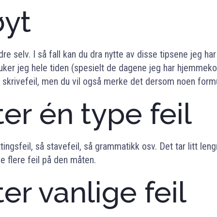
øyt
edre selv. I så fall kan du dra nytte av disse tipsene jeg ha
ruker jeg hele tiden (spesielt de dagene jeg har hjemmeko
skrivefeil, men du vil også merke det dersom noen formul
ter én type feil
tingsfeil, så stavefeil, så grammatikk osv. Det tar litt len
ne flere feil på den måten.
ter vanlige feil