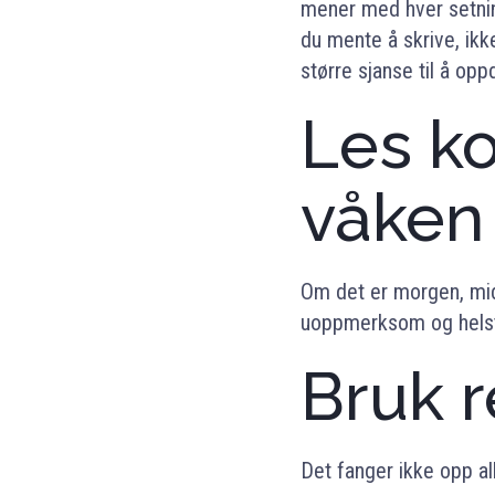
mener med hver setning
du mente å skrive, ikke
større sjanse til å opp
Les ko
våken
Om det er morgen, midd
uoppmerksom og helst v
Bruk 
Det fanger ikke opp al