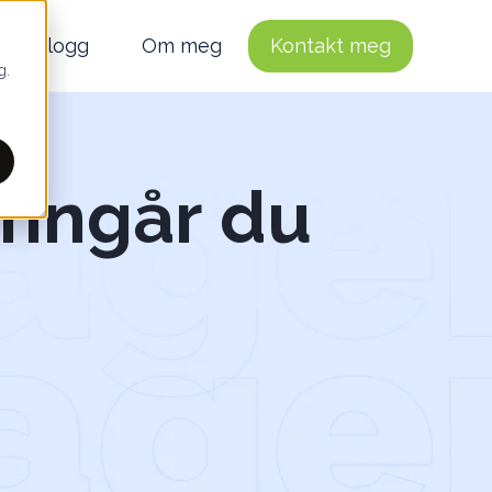
Blogg
Om meg
Kontakt meg
g.
unngår du