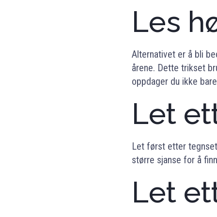
Les h
Alternativet er å bli b
årene. Dette trikset b
oppdager du ikke bare 
Let et
Let først etter tegnset
større sjanse for å fin
Let et