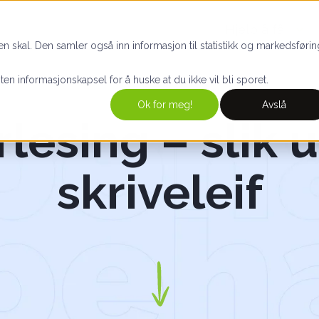
Hjelp å få
n skal. Den samler også inn informasjon til statistikk og markedsførin
iten informasjonskapsel for å huske at du ikke vil bli sporet.
Ok for meg!
Avslå
rlesing – slik 
skriveleif