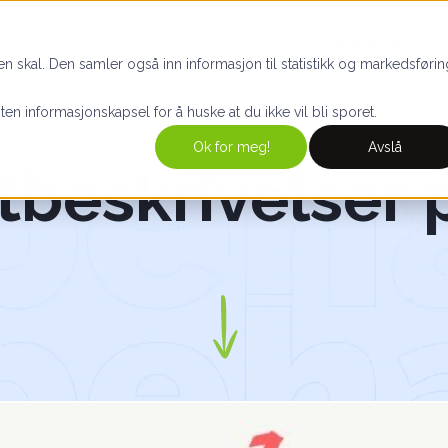
Hjelp å få
n skal. Den samler også inn informasjon til statistikk og markedsførin
iten informasjonskapsel for å huske at du ikke vil bli sporet.
Ok for meg!
Avslå
beskrivelser 