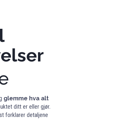
l
elser
ne
og
glemme hva alt
ktet ditt er eller gjør.
st forklarer detaljene