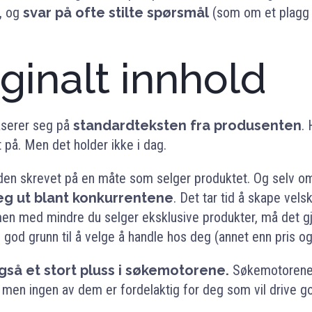
, og
svar på ofte stilte spørsmål
(som om et plagg er
iginalt innhold
aserer seg på
standardteksten fra produsenten
. 
t på. Men det holder ikke i dag.
lden skrevet på en måte som selger produktet. Og selv om
 deg ut blant konkurrentene
. Det tar tid å skape vels
en med mindre du selger eksklusive produkter, må det gjør
god grunn til å velge å handle hos deg (annet enn pris og 
også et stort pluss i søkemotorene
.
Søkemotorene 
, men ingen av dem er fordelaktig for deg som vil drive go