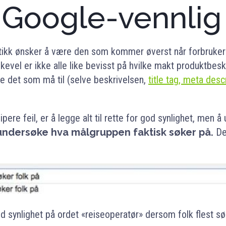
e Google-vennlig
utikk ønsker å være den som kommer øverst når forbruker
ikevel er ikke alle like bevisst på hvilke makt produktbesk
e det som må til (selve beskrivelsen,
title tag, meta descr
pere feil, er å legge alt til rette for god synlighet, men å
undersøke
hva målgruppen faktisk søker på.
De 
od synlighet på ordet «reiseoperatør» dersom folk flest sø