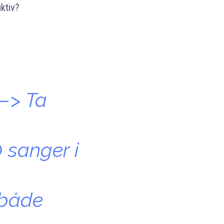
uktiv?
–> Ta
 sanger i
 både