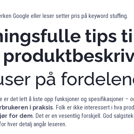
erken Google eller leser setter pris på keyword stuffing.
ningsfulle tips ti
 produktbeskriv
user på fordele
e er det lett å liste opp funksjoner og spesifikasjoner – 
rbrukeren i praksis
. Folk er ikke interessert i hva produ
jør for dem
. Det er en vesentlig forskjell. God salgstek
r hver detalj angår leseren.