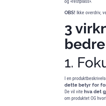
og «restplass».
OBS!
Ikke overdriv, v
3 virk
bedre
1. Fok
I en produktbeskrivels
dette betyr for fo
De vil vite
hva det g
om produktet OG hvorfo