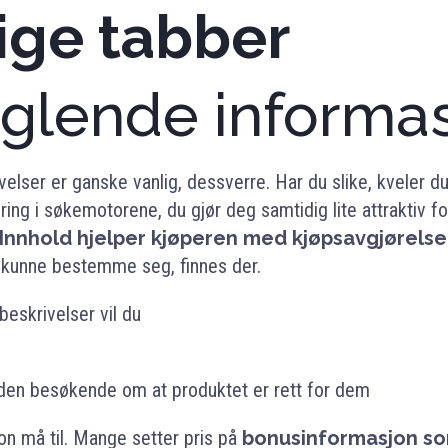
ige tabber
nglende informa
elser er ganske vanlig, dessverre. Har du slike, kveler du
ing i søkemotorene, du gjør deg samtidig lite attraktiv f
Innhold hjelper kjøperen med kjøpsavgjørelse
å kunne bestemme seg, finnes der.
beskrivelser vil du
den besøkende om at produktet er rett for dem
jon må til. Mange setter pris på
bonusinformasjon s