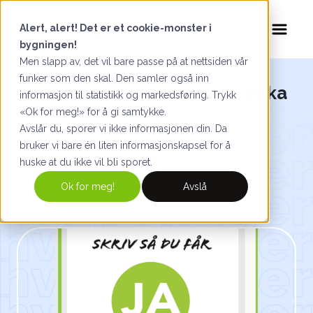
Alert, alert! Det er et cookie-monster i
bygningen!
Men slapp av, det vil bare passe på at nettsiden vår
funker som den skal. Den samler også inn
Nyhet: Skriv så du får JA-boka
informasjon til statistikk og markedsføring. Trykk
«Ok for meg!» for å gi samtykke.
er her
Avslår du, sporer vi ikke informasjonen din. Da
bruker vi bare én liten informasjonskapsel for å
huske at du ikke vil bli sporet.
Ok for meg!
Avslå