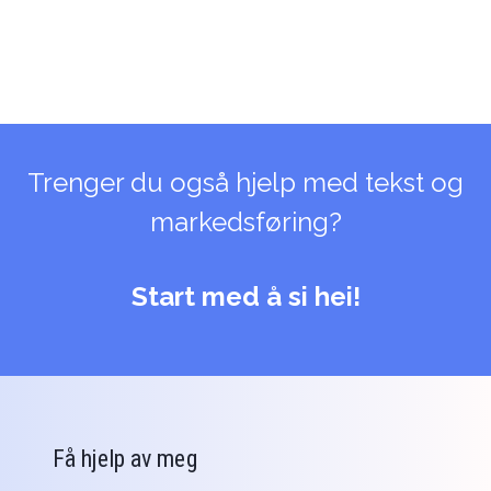
Trenger du også hjelp med tekst og
markedsføring?
Start med å si hei!
Få hjelp av meg