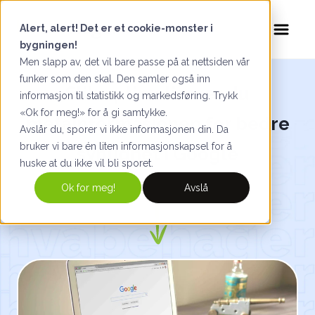
Alert, alert! Det er et cookie-monster i
bygningen!
Men slapp av, det vil bare passe på at nettsiden vår
funker som den skal. Den samler også inn
Slik optimaliserer du
informasjon til statistikk og markedsføring. Trykk
«Ok for meg!» for å gi samtykke.
metainformasjonen for bedre
Avslår du, sporer vi ikke informasjonen din. Da
bruker vi bare én liten informasjonskapsel for å
synlighet i Google
huske at du ikke vil bli sporet.
Ok for meg!
Avslå