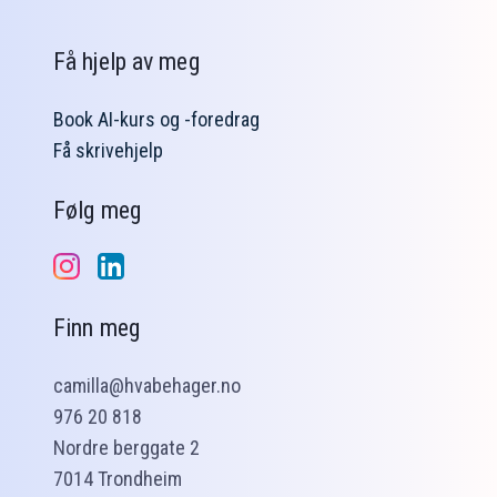
Få hjelp av meg
Book AI-kurs og -foredrag
Få skrivehjelp
Følg meg
Finn meg
camilla@hvabehager.no
976 20 818
Nordre berggate 2
7014 Trondheim