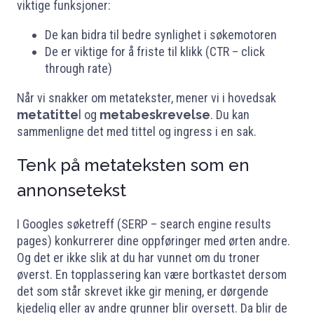
viktige funksjoner:
De kan bidra til bedre synlighet i søkemotoren
De er viktige for å friste til klikk (CTR – click
through rate)
Når vi snakker om metatekster, mener vi i hovedsak
metatitte
l og
metabeskrevelse
. Du kan
sammenligne det med tittel og ingress i en sak.
Tenk på metateksten som en
annonsetekst
I Googles søketreff (SERP – search engine results
pages) konkurrerer dine oppføringer med ørten andre.
Og det er ikke slik at du har vunnet om du troner
øverst. En topplassering kan være bortkastet dersom
det som står skrevet ikke gir mening, er dørgende
kjedelig eller av andre grunner blir oversett. Da blir de