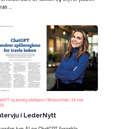
ran ...
atGPT og kunstig intelligens |
Medieomtale |
24. mai
24
ntervju i LederNytt