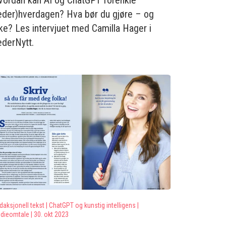
vordan kan AI og ChatGPT forenkle
leder)hverdagen? Hva bør du gjøre – og
ke? Les intervjuet med Camilla Hager i
ederNytt.
daksjonell tekst |
ChatGPT og kunstig intelligens |
dieomtale |
30. okt 2023