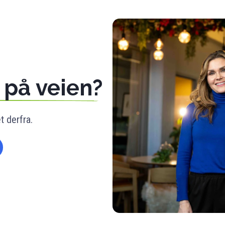
p på veien?
et derfra.