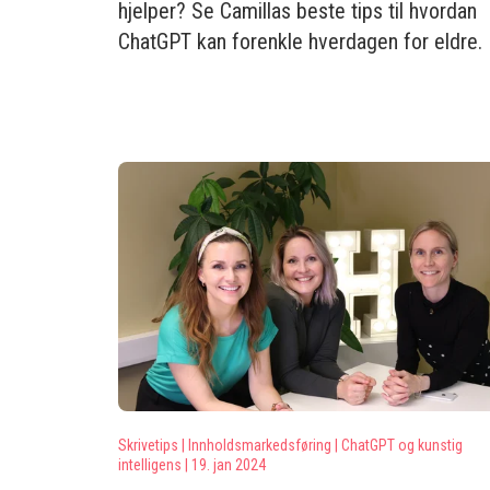
hjelper? Se Camillas beste tips til hvordan
ChatGPT kan forenkle hverdagen for eldre.
Skrivetips |
Innholdsmarkedsføring |
ChatGPT og kunstig
intelligens |
19. jan 2024