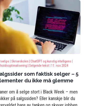
ivetips |
Skriveskolen |
ChatGPT og kunstig intelligens |
nholdsoptimalisering |
Selgende tekst |
11. nov 2024
algssider som faktisk selger – 5
lementer du ikke må glemme
laner om å selge stort i Black Week – men
ikker på salgssiden? Eller kanskje blir du
verveldet bare av tanken og skyver jobben