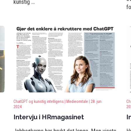
kunstig ...
fo
ChatGPT og kunstig intelligens |
Medieomtale |
28. jun
Ch
2024
20
Intervju i HRmagasinet
I