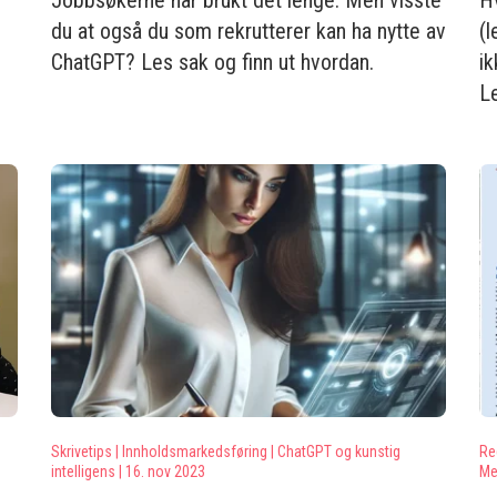
Jobbsøkerne har brukt det lenge. Men visste
H
du at også du som rekrutterer kan ha nytte av
(
ChatGPT? Les sak og finn ut hvordan.
ik
L
Skrivetips |
Innholdsmarkedsføring |
ChatGPT og kunstig
Re
intelligens |
16. nov 2023
Me