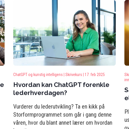
ChatGPT og kunstig intelligens |
Skrivekurs |
17. feb 2025
Skr
in
te
Hvordan kan ChatGPT forenkle
S
lederhverdagen?
e
Vurderer du lederutvikling? Ta en kikk på
P
Storformprogrammet som går i gang denne
us
våren, hvor du blant annet lærer om hvordan
o