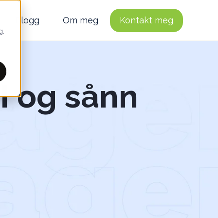
Blogg
Om meg
Kontakt meg
g.
I og sånn