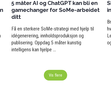
5 måter AI og ChatGPT kan bli en
S
en
gamechanger for SoMe-arbeidet
i
ditt
Br
Få en sterkere SoMe-strategi med hjelp til
h
n
idégenerering, innholdsproduksjon og
L
publisering. Oppdag 5 måter kunstig
og
intelligens kan hjelpe ...
Vis flere