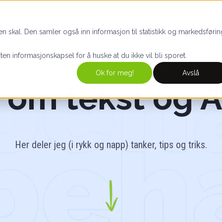
Hjelp å få
n skal. Den samler også inn informasjon til statistikk og markedsførin
iten informasjonskapsel for å huske at du ikke vil bli sporet.
Ok for meg!
Avslå
 om tekst og A
Her deler jeg (i rykk og napp) tanker, tips og triks.